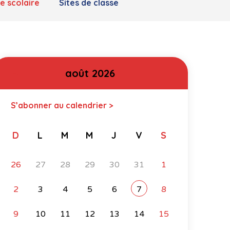
e scolaire
Sites de classe
août 2026
<
>
S’abonner au calendrier >
D
L
M
M
J
V
S
26
27
28
29
30
31
1
2
3
4
5
6
7
8
9
10
11
12
13
14
15