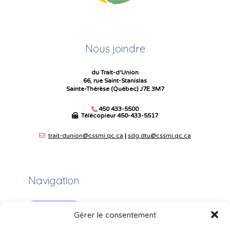
Nous joindre
du Trait-d'Union
66, rue Saint-Stanislas
Sainte-Thérèse (Québec) J7E 3M7
450 433-5500
Télécopieur
450-433-5517
trait-dunion@cssmi.qc.ca
|
sdg.dtu@cssmi.qc.ca
Navigation
Plan du site
Gérer le consentement
Portail Parents