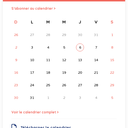
S’abonner au calendrier >
D
L
M
M
J
V
S
26
27
28
29
30
31
1
2
3
4
5
6
7
8
9
10
11
12
13
14
15
16
17
18
19
20
21
22
23
24
25
26
27
28
29
30
31
1
2
3
4
5
Voir le calendrier complet >
Télécharger le calendrier