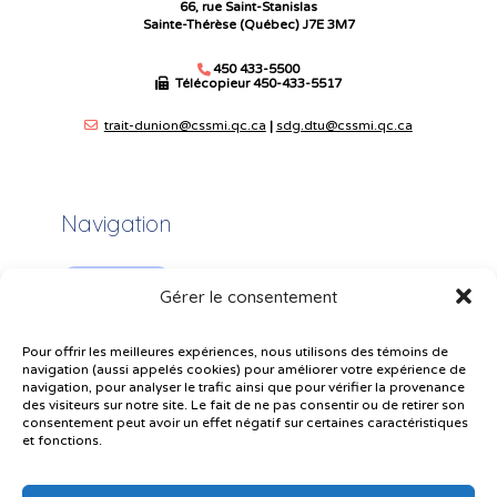
66, rue Saint-Stanislas
Sainte-Thérèse (Québec) J7E 3M7
450 433-5500
Télécopieur
450-433-5517
trait-dunion@cssmi.qc.ca
|
sdg.dtu@cssmi.qc.ca
Navigation
Plan du site
Gérer le consentement
Portail Parents
Pour offrir les meilleures expériences, nous utilisons des témoins de
Plainte – service à l’élève
navigation (aussi appelés cookies) pour améliorer votre expérience de
navigation, pour analyser le trafic ainsi que pour vérifier la provenance
Politique de confidentialité
des visiteurs sur notre site. Le fait de ne pas consentir ou de retirer son
consentement peut avoir un effet négatif sur certaines caractéristiques
et fonctions.